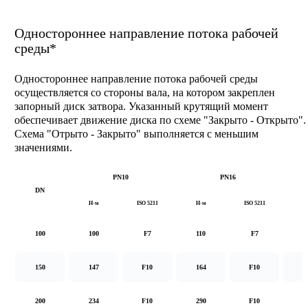
Одностороннее направление потока рабочей
среды*
Одностороннее направление потока рабочей среды
осуществляется со стороны вала, на котором закреплен
запорный диск затвора. Указанный крутящий момент
обеспечивает движение диска по схеме "Закрыто - Открыто".
Схема "Отрыто - Закрыто" выполняется с меньшим
значениями.
PN10
PN16
DN
Н·м
ISO 5211
Н·м
ISO 5211
Н
100
100
F7
110
F7
1
150
147
F10
164
F10
2
200
234
F10
290
F10
5