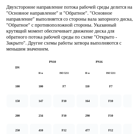
Двухсторонне направление потока рабочей среды делится на
"Основное направление" и "Обратное". "Основное
направление" выполняется со стороны вала запорного диска,
"Обратное" с противоположной стороны. Указанный
крутящий момент обеспечивает движение диска для
обратного потока рабочей среды по схеме "Открыто -
Закрыто". Другие схемы работы затвора выполняются с
меньшим значением.
PN10
PN16
DN
Н·м
ISO 5211
Н·м
ISO 5211
Н
100
100
F7
110
F7
1
150
147
F10
164
F10
2
200
234
F10
290
F10
5
250
410
F12
477
F12
8