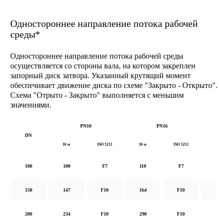
Одностороннее направление потока рабочей
среды*
Одностороннее направление потока рабочей среды
осуществляется со стороны вала, на котором закреплен
запорный диск затвора. Указанный крутящий момент
обеспечивает движение диска по схеме "Закрыто - Открыто".
Схема "Отрыто - Закрыто" выполняется с меньшим
значениями.
PN10
PN16
DN
Н·м
ISO 5211
Н·м
ISO 5211
Н
100
100
F7
110
F7
1
150
147
F10
164
F10
2
200
234
F10
290
F10
5