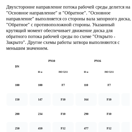
Двухсторонне направление потока рабочей среды делится на
"Основное направление" и "Обратное". "Основное
направление" выполняется со стороны вала запорного диска,
"Обратное" с противоположной стороны. Указанный
крутящий момент обеспечивает движение диска для
обратного потока рабочей среды по схеме "Открыто -
Закрыто". Другие схемы работы затвора выполняются с
меньшим значением.
PN10
PN16
DN
Н·м
ISO 5211
Н·м
ISO 5211
Н
100
100
F7
110
F7
1
150
147
F10
164
F10
2
200
234
F10
290
F10
5
250
410
F12
477
F12
8