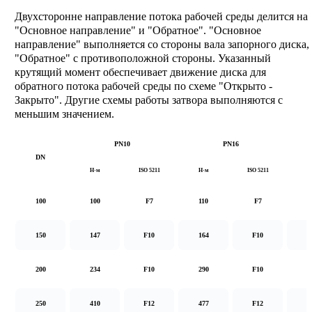
Двухсторонне направление потока рабочей среды делится на
"Основное направление" и "Обратное". "Основное
направление" выполняется со стороны вала запорного диска,
"Обратное" с противоположной стороны. Указанный
крутящий момент обеспечивает движение диска для
обратного потока рабочей среды по схеме "Открыто -
Закрыто". Другие схемы работы затвора выполняются с
меньшим значением.
PN10
PN16
DN
Н·м
ISO 5211
Н·м
ISO 5211
Н
100
100
F7
110
F7
1
150
147
F10
164
F10
2
200
234
F10
290
F10
5
250
410
F12
477
F12
8