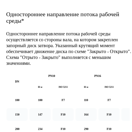
Одностороннее направление потока рабочей
среды*
Одностороннее направление потока рабочей среды
осуществляется со стороны вала, на котором закреплен
запорный диск затвора. Указанный крутящий момент
обеспечивает движение диска по схеме "Закрыто - Открыто".
Схема "Отрыто - Закрыто" выполняется с меньшим
значениями.
PN10
PN16
DN
Н·м
ISO 5211
Н·м
ISO 5211
Н
100
100
F7
110
F7
1
150
147
F10
164
F10
2
200
234
F10
290
F10
5