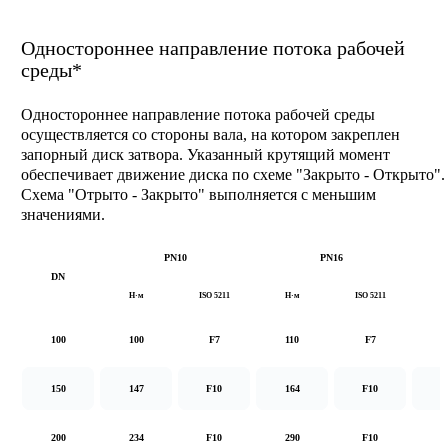
Одностороннее направление потока рабочей
среды*
Одностороннее направление потока рабочей среды
осуществляется со стороны вала, на котором закреплен
запорный диск затвора. Указанный крутящий момент
обеспечивает движение диска по схеме "Закрыто - Открыто".
Схема "Отрыто - Закрыто" выполняется с меньшим
значениями.
PN10
PN16
DN
Н·м
ISO 5211
Н·м
ISO 5211
Н
100
100
F7
110
F7
1
150
147
F10
164
F10
2
200
234
F10
290
F10
5