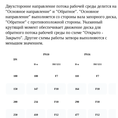
Двухсторонне направление потока рабочей среды делится на
"Основное направление" и "Обратное". "Основное
направление" выполняется со стороны вала запорного диска,
"Обратное" с противоположной стороны. Указанный
крутящий момент обеспечивает движение диска для
обратного потока рабочей среды по схеме "Открыто -
Закрыто". Другие схемы работы затвора выполняются с
меньшим значением.
PN10
PN16
DN
Н·м
ISO 5211
Н·м
ISO 5211
Н
100
100
F7
110
F7
1
150
147
F10
164
F10
2
200
234
F10
290
F10
5
250
410
F12
477
F12
8