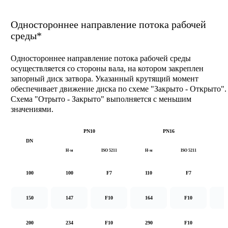
Одностороннее направление потока рабочей
среды*
Одностороннее направление потока рабочей среды
осуществляется со стороны вала, на котором закреплен
запорный диск затвора. Указанный крутящий момент
обеспечивает движение диска по схеме "Закрыто - Открыто".
Схема "Отрыто - Закрыто" выполняется с меньшим
значениями.
PN10
PN16
DN
Н·м
ISO 5211
Н·м
ISO 5211
Н
100
100
F7
110
F7
1
150
147
F10
164
F10
2
200
234
F10
290
F10
5