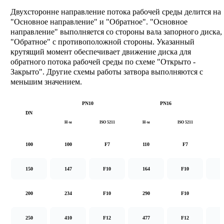
Двухсторонне направление потока рабочей среды делится на
"Основное направление" и "Обратное". "Основное
направление" выполняется со стороны вала запорного диска,
"Обратное" с противоположной стороны. Указанный
крутящий момент обеспечивает движение диска для
обратного потока рабочей среды по схеме "Открыто -
Закрыто". Другие схемы работы затвора выполняются с
меньшим значением.
PN10
PN16
DN
Н·м
ISO 5211
Н·м
ISO 5211
Н
100
100
F7
110
F7
1
150
147
F10
164
F10
2
200
234
F10
290
F10
5
250
410
F12
477
F12
8