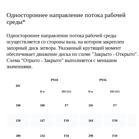
Одностороннее направление потока рабочей
среды*
Одностороннее направление потока рабочей среды
осуществляется со стороны вала, на котором закреплен
запорный диск затвора. Указанный крутящий момент
обеспечивает движение диска по схеме "Закрыто - Открыто".
Схема "Отрыто - Закрыто" выполняется с меньшим
значениями.
PN10
PN16
DN
Н·м
ISO 5211
Н·м
ISO 5211
Н
100
100
F7
110
F7
1
150
147
F10
164
F10
2
200
234
F10
290
F10
5