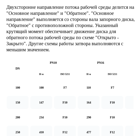
Двухсторонне направление потока рабочей среды делится на
"Основное направление" и "Обратное". "Основное
направление" выполняется со стороны вала запорного диска,
"Обратное" с противоположной стороны. Указанный
крутящий момент обеспечивает движение диска для
обратного потока рабочей среды по схеме "Открыто -
Закрыто". Другие схемы работы затвора выполняются с
меньшим значением.
PN10
PN16
DN
Н·м
ISO 5211
Н·м
ISO 5211
Н
100
100
F7
110
F7
1
150
147
F10
164
F10
2
200
234
F10
290
F10
5
250
410
F12
477
F12
8