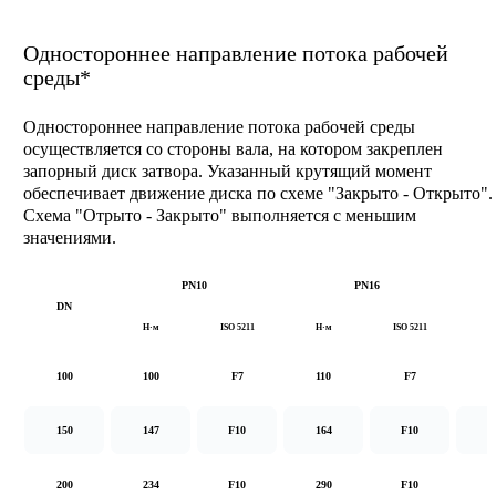
Одностороннее направление потока рабочей
среды*
Одностороннее направление потока рабочей среды
осуществляется со стороны вала, на котором закреплен
запорный диск затвора. Указанный крутящий момент
обеспечивает движение диска по схеме "Закрыто - Открыто".
Схема "Отрыто - Закрыто" выполняется с меньшим
значениями.
PN10
PN16
DN
Н·м
ISO 5211
Н·м
ISO 5211
Н
100
100
F7
110
F7
1
150
147
F10
164
F10
2
200
234
F10
290
F10
5