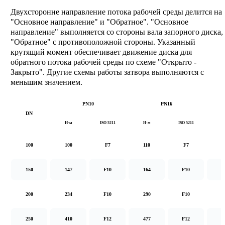
Двухсторонне направление потока рабочей среды делится на
"Основное направление" и "Обратное". "Основное
направление" выполняется со стороны вала запорного диска,
"Обратное" с противоположной стороны. Указанный
крутящий момент обеспечивает движение диска для
обратного потока рабочей среды по схеме "Открыто -
Закрыто". Другие схемы работы затвора выполняются с
меньшим значением.
PN10
PN16
DN
Н·м
ISO 5211
Н·м
ISO 5211
Н
100
100
F7
110
F7
1
150
147
F10
164
F10
2
200
234
F10
290
F10
5
250
410
F12
477
F12
8