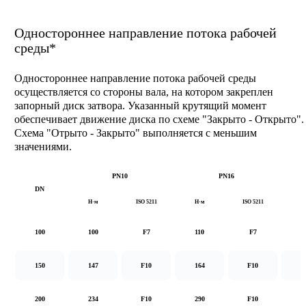
Одностороннее направление потока рабочей
среды*
Одностороннее направление потока рабочей среды
осуществляется со стороны вала, на котором закреплен
запорный диск затвора. Указанный крутящий момент
обеспечивает движение диска по схеме "Закрыто - Открыто".
Схема "Отрыто - Закрыто" выполняется с меньшим
значениями.
PN10
PN16
DN
Н·м
ISO 5211
Н·м
ISO 5211
Н
100
100
F7
110
F7
1
150
147
F10
164
F10
2
200
234
F10
290
F10
5