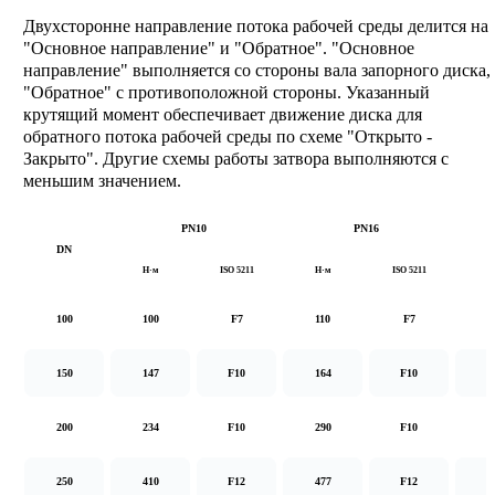
Двухсторонне направление потока рабочей среды делится на
"Основное направление" и "Обратное". "Основное
направление" выполняется со стороны вала запорного диска,
"Обратное" с противоположной стороны. Указанный
крутящий момент обеспечивает движение диска для
обратного потока рабочей среды по схеме "Открыто -
Закрыто". Другие схемы работы затвора выполняются с
меньшим значением.
PN10
PN16
DN
Н·м
ISO 5211
Н·м
ISO 5211
Н
100
100
F7
110
F7
1
150
147
F10
164
F10
2
200
234
F10
290
F10
5
250
410
F12
477
F12
8