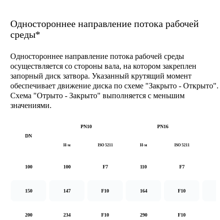
Одностороннее направление потока рабочей
среды*
Одностороннее направление потока рабочей среды
осуществляется со стороны вала, на котором закреплен
запорный диск затвора. Указанный крутящий момент
обеспечивает движение диска по схеме "Закрыто - Открыто".
Схема "Отрыто - Закрыто" выполняется с меньшим
значениями.
PN10
PN16
DN
Н·м
ISO 5211
Н·м
ISO 5211
Н
100
100
F7
110
F7
1
150
147
F10
164
F10
2
200
234
F10
290
F10
5