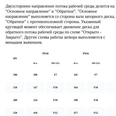
Двухсторонне направление потока рабочей среды делится на
"Основное направление" и "Обратное". "Основное
направление" выполняется со стороны вала запорного диска,
"Обратное" с противоположной стороны. Указанный
крутящий момент обеспечивает движение диска для
обратного потока рабочей среды по схеме "Открыто -
Закрыто". Другие схемы работы затвора выполняются с
меньшим значением.
PN10
PN16
DN
Н·м
ISO 5211
Н·м
ISO 5211
Н
100
100
F7
110
F7
1
150
147
F10
164
F10
2
200
234
F10
290
F10
5
250
410
F12
477
F12
8