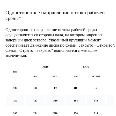
Одностороннее направление потока рабочей
среды*
Одностороннее направление потока рабочей среды
осуществляется со стороны вала, на котором закреплен
запорный диск затвора. Указанный крутящий момент
обеспечивает движение диска по схеме "Закрыто - Открыто".
Схема "Отрыто - Закрыто" выполняется с меньшим
значениями.
PN10
PN16
DN
Н·м
ISO 5211
Н·м
ISO 5211
Н
100
100
F7
110
F7
1
150
147
F10
164
F10
2
200
234
F10
290
F10
5