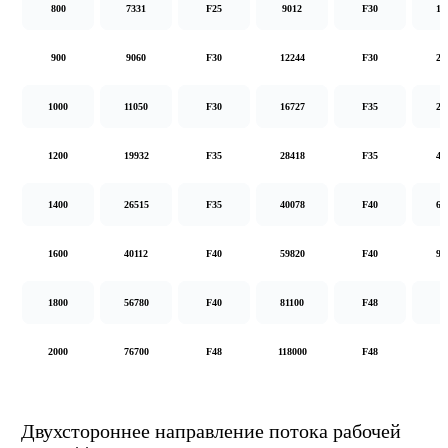
800
7331
F25
9012
F30
14
900
9060
F30
12244
F30
20
1000
11050
F30
16727
F35
26
1200
19932
F35
28418
F35
48
1400
26515
F35
40078
F40
62
1600
40112
F40
59820
F40
92
1800
56780
F40
81100
F48
2000
76700
F48
118000
F48
Двухстороннее направление потока рабочей