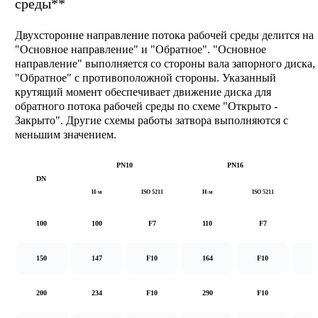
среды**
Двухсторонне направление потока рабочей среды делится на
"Основное направление" и "Обратное". "Основное
направление" выполняется со стороны вала запорного диска,
"Обратное" с противоположной стороны. Указанный
крутящий момент обеспечивает движение диска для
обратного потока рабочей среды по схеме "Открыто -
Закрыто". Другие схемы работы затвора выполняются с
меньшим значением.
PN10
PN16
DN
Н·м
ISO 5211
Н·м
ISO 5211
Н
100
100
F7
110
F7
1
150
147
F10
164
F10
2
200
234
F10
290
F10
5