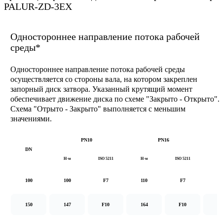
PALUR-ZD-3EX
Одностороннее направление потока рабочей
среды*
Одностороннее направление потока рабочей среды
осуществляется со стороны вала, на котором закреплен
запорный диск затвора. Указанный крутящий момент
обеспечивает движение диска по схеме "Закрыто - Открыто".
Схема "Отрыто - Закрыто" выполняется с меньшим
значениями.
PN10
PN16
DN
Н·м
ISO 5211
Н·м
ISO 5211
Н
100
100
F7
110
F7
1
150
147
F10
164
F10
2