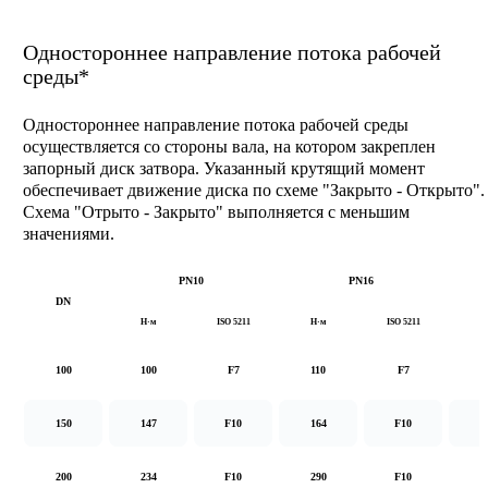
Одностороннее направление потока рабочей
среды*
Одностороннее направление потока рабочей среды
осуществляется со стороны вала, на котором закреплен
запорный диск затвора. Указанный крутящий момент
обеспечивает движение диска по схеме "Закрыто - Открыто".
Схема "Отрыто - Закрыто" выполняется с меньшим
значениями.
PN10
PN16
DN
Н·м
ISO 5211
Н·м
ISO 5211
Н
100
100
F7
110
F7
1
150
147
F10
164
F10
2
200
234
F10
290
F10
5