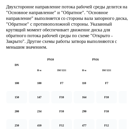
Двухсторонне направление потока рабочей среды делится на
"Основное направление" и "Обратное". "Основное
направление" выполняется со стороны вала запорного диска,
"Обратное" с противоположной стороны. Указанный
крутящий момент обеспечивает движение диска для
обратного потока рабочей среды по схеме "Открыто -
Закрыто". Другие схемы работы затвора выполняются с
меньшим значением.
PN10
PN16
DN
Н·м
ISO 5211
Н·м
ISO 5211
Н
100
100
F7
110
F7
1
150
147
F10
164
F10
2
200
234
F10
290
F10
5
250
410
F12
477
F12
8