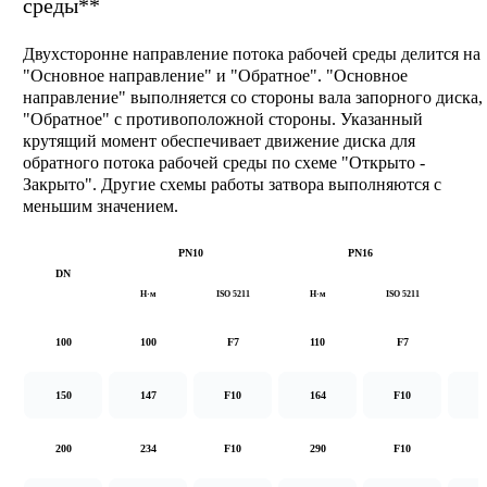
среды**
Двухсторонне направление потока рабочей среды делится на
"Основное направление" и "Обратное". "Основное
направление" выполняется со стороны вала запорного диска,
"Обратное" с противоположной стороны. Указанный
крутящий момент обеспечивает движение диска для
обратного потока рабочей среды по схеме "Открыто -
Закрыто". Другие схемы работы затвора выполняются с
меньшим значением.
PN10
PN16
DN
Н·м
ISO 5211
Н·м
ISO 5211
Н
100
100
F7
110
F7
1
150
147
F10
164
F10
2
200
234
F10
290
F10
5