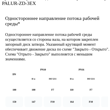
PALUR-ZD-3EX
Одностороннее направление потока рабочей
среды*
Одностороннее направление потока рабочей среды
осуществляется со стороны вала, на котором закреплен
запорный диск затвора. Указанный крутящий момент
обеспечивает движение диска по схеме "Закрыто - Открыто".
Схема "Отрыто - Закрыто" выполняется с меньшим
значениями.
PN10
PN16
DN
Н·м
ISO 5211
Н·м
ISO 5211
Н
100
100
F7
110
F7
1
150
147
F10
164
F10
2