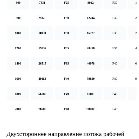
800
7331
F25
9012
F30
14
900
9060
F30
12244
F30
20
1000
11050
F30
16727
F35
26
1200
19932
F35
28418
F35
48
1400
26515
F35
40078
F40
62
1600
40112
F40
59820
F40
92
1800
56780
F40
81100
F48
2000
76700
F48
118000
F48
Двухстороннее направление потока рабочей