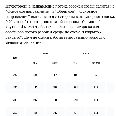
Двухсторонне направление потока рабочей среды делится на
"Основное направление" и "Обратное". "Основное
направление" выполняется со стороны вала запорного диска,
"Обратное" с противоположной стороны. Указанный
крутящий момент обеспечивает движение диска для
обратного потока рабочей среды по схеме "Открыто -
Закрыто". Другие схемы работы затвора выполняются с
меньшим значением.
PN10
PN16
DN
Н·м
ISO 5211
Н·м
ISO 5211
Н
100
100
F7
110
F7
1
150
147
F10
164
F10
2
200
234
F10
290
F10
5
250
410
F12
477
F12
8