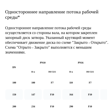
Одностороннее направление потока рабочей
среды*
Одностороннее направление потока рабочей среды
осуществляется со стороны вала, на котором закреплен
запорный диск затвора. Указанный крутящий момент
обеспечивает движение диска по схеме "Закрыто - Открыто".
Схема "Отрыто - Закрыто" выполняется с меньшим
значениями.
PN10
PN16
DN
Н·м
ISO 5211
Н·м
ISO 5211
Н
100
100
F7
110
F7
1
150
147
F10
164
F10
2
200
234
F10
290
F10
5