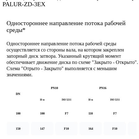
PALUR-ZD-3EX
Одностороннее направление потока рабочей
среды*
Одностороннее направление потока рабочей среды
осуществляется со стороны вала, на котором закреплен
запорный диск затвора. Указанный крутящий момент
обеспечивает движение диска по схеме "Закрыто - Открыто".
Схема "Отрыто - Закрыто" выполняется с меньшим
значениями.
PN10
PN16
DN
Н·м
ISO 5211
Н·м
ISO 5211
Н
100
100
F7
110
F7
1
150
147
F10
164
F10
2