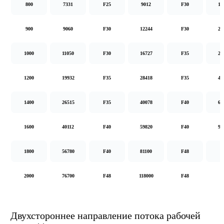
800
7331
F25
9012
F30
14
900
9060
F30
12244
F30
20
1000
11050
F30
16727
F35
26
1200
19932
F35
28418
F35
48
1400
26515
F35
40078
F40
62
1600
40112
F40
59820
F40
92
1800
56780
F40
81100
F48
2000
76700
F48
118000
F48
Двухстороннее направление потока рабочей