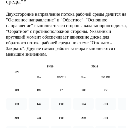
среды**
Двухсторонне направление потока рабочей среды делится на
"Основное направление" и "Обратное". "Основное
направление" выполняется со стороны вала запорного диска,
"Обратное" с противоположной стороны. Указанный
крутящий момент обеспечивает движение диска для
обратного потока рабочей среды по схеме "Открыто -
Закрыто". Другие схемы работы затвора выполняются с
меньшим значением.
PN10
PN16
DN
Н·м
ISO 5211
Н·м
ISO 5211
Н
100
100
F7
110
F7
1
150
147
F10
164
F10
2
200
234
F10
290
F10
5