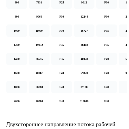
800
7331
F25
9012
F30
14
900
9060
F30
12244
F30
20
1000
11050
F30
16727
F35
26
1200
19932
F35
28418
F35
48
1400
26515
F35
40078
F40
62
1600
40112
F40
59820
F40
92
1800
56780
F40
81100
F48
2000
76700
F48
118000
F48
Двухстороннее направление потока рабочей