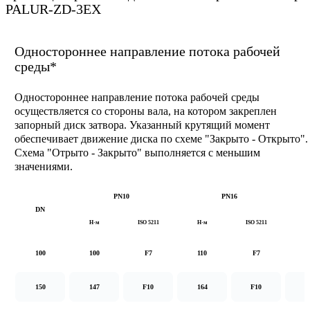
PALUR-ZD-3EX
Одностороннее направление потока рабочей
среды*
Одностороннее направление потока рабочей среды
осуществляется со стороны вала, на котором закреплен
запорный диск затвора. Указанный крутящий момент
обеспечивает движение диска по схеме "Закрыто - Открыто".
Схема "Отрыто - Закрыто" выполняется с меньшим
значениями.
PN10
PN16
DN
Н·м
ISO 5211
Н·м
ISO 5211
Н
100
100
F7
110
F7
1
150
147
F10
164
F10
2