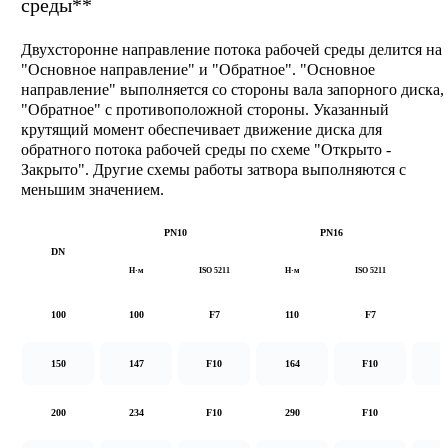
среды**
Двухсторонне направление потока рабочей среды делится на
"Основное направление" и "Обратное". "Основное
направление" выполняется со стороны вала запорного диска,
"Обратное" с противоположной стороны. Указанный
крутящий момент обеспечивает движение диска для
обратного потока рабочей среды по схеме "Открыто -
Закрыто". Другие схемы работы затвора выполняются с
меньшим значением.
PN10
PN16
DN
Н·м
ISO 5211
Н·м
ISO 5211
Н
100
100
F7
110
F7
1
150
147
F10
164
F10
2
200
234
F10
290
F10
5