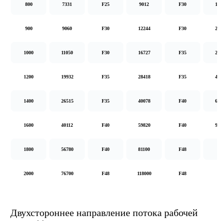
800
7331
F25
9012
F30
14
900
9060
F30
12244
F30
20
1000
11050
F30
16727
F35
26
1200
19932
F35
28418
F35
48
1400
26515
F35
40078
F40
62
1600
40112
F40
59820
F40
92
1800
56780
F40
81100
F48
2000
76700
F48
118000
F48
Двухстороннее направление потока рабочей