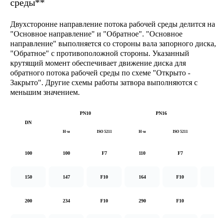
среды**
Двухсторонне направление потока рабочей среды делится на
"Основное направление" и "Обратное". "Основное
направление" выполняется со стороны вала запорного диска,
"Обратное" с противоположной стороны. Указанный
крутящий момент обеспечивает движение диска для
обратного потока рабочей среды по схеме "Открыто -
Закрыто". Другие схемы работы затвора выполняются с
меньшим значением.
PN10
PN16
DN
Н·м
ISO 5211
Н·м
ISO 5211
Н
100
100
F7
110
F7
1
150
147
F10
164
F10
2
200
234
F10
290
F10
5