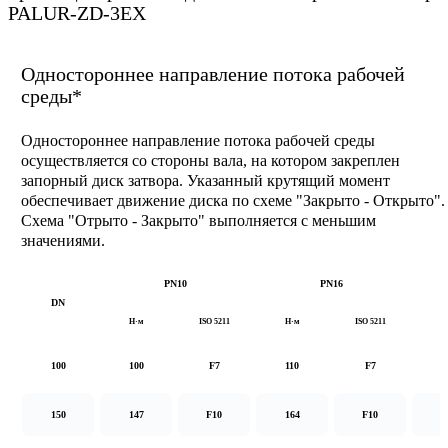
PALUR-ZD-3EX
Одностороннее направление потока рабочей
среды*
Одностороннее направление потока рабочей среды
осуществляется со стороны вала, на котором закреплен
запорный диск затвора. Указанный крутящий момент
обеспечивает движение диска по схеме "Закрыто - Открыто".
Схема "Отрыто - Закрыто" выполняется с меньшим
значениями.
PN10
PN16
DN
Н·м
ISO 5211
Н·м
ISO 5211
Н
100
100
F7
110
F7
1
150
147
F10
164
F10
2