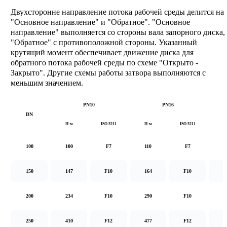
Двухсторонне направление потока рабочей среды делится на
"Основное направление" и "Обратное". "Основное
направление" выполняется со стороны вала запорного диска,
"Обратное" с противоположной стороны. Указанный
крутящий момент обеспечивает движение диска для
обратного потока рабочей среды по схеме "Открыто -
Закрыто". Другие схемы работы затвора выполняются с
меньшим значением.
PN10
PN16
DN
Н·м
ISO 5211
Н·м
ISO 5211
Н
100
100
F7
110
F7
1
150
147
F10
164
F10
2
200
234
F10
290
F10
5
250
410
F12
477
F12
8