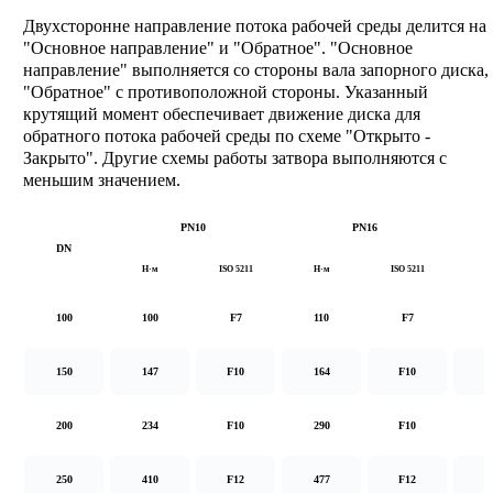
Двухсторонне направление потока рабочей среды делится на
"Основное направление" и "Обратное". "Основное
направление" выполняется со стороны вала запорного диска,
"Обратное" с противоположной стороны. Указанный
крутящий момент обеспечивает движение диска для
обратного потока рабочей среды по схеме "Открыто -
Закрыто". Другие схемы работы затвора выполняются с
меньшим значением.
PN10
PN16
DN
Н·м
ISO 5211
Н·м
ISO 5211
Н
100
100
F7
110
F7
1
150
147
F10
164
F10
2
200
234
F10
290
F10
5
250
410
F12
477
F12
8