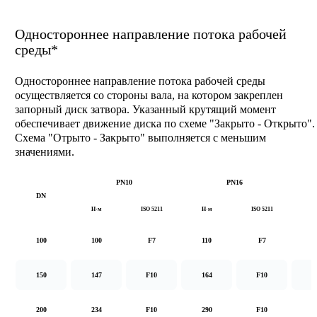
Одностороннее направление потока рабочей
среды*
Одностороннее направление потока рабочей среды
осуществляется со стороны вала, на котором закреплен
запорный диск затвора. Указанный крутящий момент
обеспечивает движение диска по схеме "Закрыто - Открыто".
Схема "Отрыто - Закрыто" выполняется с меньшим
значениями.
PN10
PN16
DN
Н·м
ISO 5211
Н·м
ISO 5211
Н
100
100
F7
110
F7
1
150
147
F10
164
F10
2
200
234
F10
290
F10
5