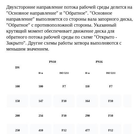
Двухсторонне направление потока рабочей среды делится на
"Основное направление" и "Обратное". "Основное
направление" выполняется со стороны вала запорного диска,
"Обратное" с противоположной стороны. Указанный
крутящий момент обеспечивает движение диска для
обратного потока рабочей среды по схеме "Открыто -
Закрыто". Другие схемы работы затвора выполняются с
меньшим значением.
PN10
PN16
DN
Н·м
ISO 5211
Н·м
ISO 5211
Н
100
100
F7
110
F7
1
150
147
F10
164
F10
2
200
234
F10
290
F10
5
250
410
F12
477
F12
8