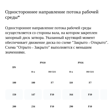
Одностороннее направление потока рабочей
среды*
Одностороннее направление потока рабочей среды
осуществляется со стороны вала, на котором закреплен
запорный диск затвора. Указанный крутящий момент
обеспечивает движение диска по схеме "Закрыто - Открыто".
Схема "Отрыто - Закрыто" выполняется с меньшим
значениями.
PN10
PN16
DN
Н·м
ISO 5211
Н·м
ISO 5211
Н
100
100
F7
110
F7
1
150
147
F10
164
F10
2
200
234
F10
290
F10
5