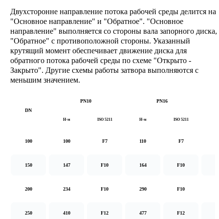
Двухсторонне направление потока рабочей среды делится на
"Основное направление" и "Обратное". "Основное
направление" выполняется со стороны вала запорного диска,
"Обратное" с противоположной стороны. Указанный
крутящий момент обеспечивает движение диска для
обратного потока рабочей среды по схеме "Открыто -
Закрыто". Другие схемы работы затвора выполняются с
меньшим значением.
PN10
PN16
DN
Н·м
ISO 5211
Н·м
ISO 5211
Н
100
100
F7
110
F7
1
150
147
F10
164
F10
2
200
234
F10
290
F10
5
250
410
F12
477
F12
8