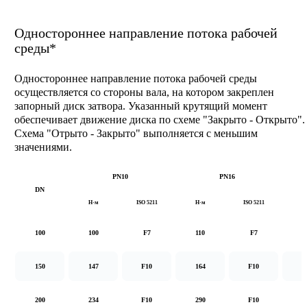
Одностороннее направление потока рабочей
среды*
Одностороннее направление потока рабочей среды
осуществляется со стороны вала, на котором закреплен
запорный диск затвора. Указанный крутящий момент
обеспечивает движение диска по схеме "Закрыто - Открыто".
Схема "Отрыто - Закрыто" выполняется с меньшим
значениями.
PN10
PN16
DN
Н·м
ISO 5211
Н·м
ISO 5211
Н
100
100
F7
110
F7
1
150
147
F10
164
F10
2
200
234
F10
290
F10
5